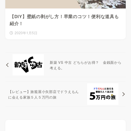
【DIY】壁紙の剥がし方！早業のコツ！便利な道具も
紹介！
2020年1月5日
新築 VS 中古 どちらがお得？ 金銭面から
考える。
【レビュー】旅籠屋小矢部店でドラえもん
に会える家族５人５万円の旅