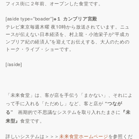
フィス街に２年前、オープンした食堂です。
[aside type=”boader”]
※１ カンブリア宮殿
テレビ東京毎週木曜 夜10時から放送されています。ニュ
ースが伝えない日本経済を、村上龍・小池栄子が“平成カ
ンブリア紀の経済人”を迎えてお伝えする、大人のための
トーク・ライブ・ショーです。
[/aside]
「未来食堂」は、客が店を手伝う「まかない」、それによ
って手に入れる「ただめし」など、客と店が
“つなが
る”
画期的で不思議なシステムを取り入れたまさに
『未
来型』
食堂です。
詳しいシステムは＞＞＞
未来食堂ホームページ
を参照くだ