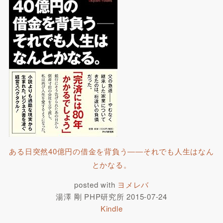
ある日突然40億円の借金を背負う――それでも人生はなん
とかなる。
posted with
ヨメレバ
湯澤 剛 PHP研究所 2015-07-24
Kindle