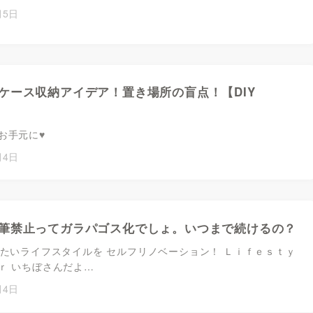
月5日
ケース収納アイデア！置き場所の盲点！【DIY
お手元に♥
月4日
筆禁止ってガラパゴス化でしょ。いつまで続けるの？
みたいライフスタイルを セルフリノベーション！ Ｌｉｆｅｓｔｙ
ｒ いちぼさんだよ…
月4日