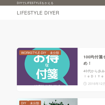
DIYでLIFESTYLEをかえる
LIFESTYLE DIYER
WORKSTYLE-DIY
未分類
100均付
め！
40代から歩
ｌｅＤＩＹｅ
2016年12
DIY
未分類