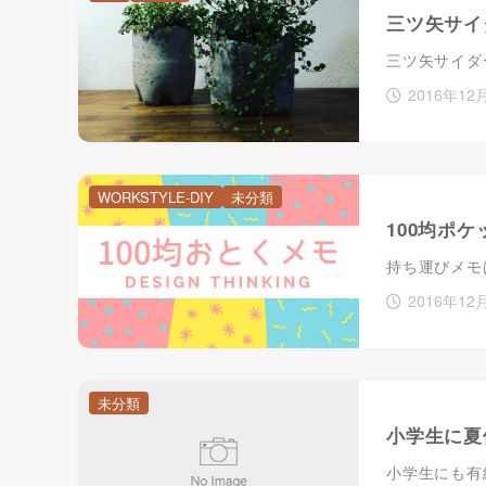
三ツ矢サイ
三ツ矢サイダ
2016年12
WORKSTYLE-DIY
未分類
100均ポ
持ち運びメモ
2016年12
未分類
小学生に夏
小学生にも有