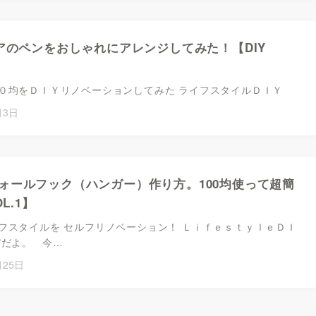
リアのペンをおしゃれにアレンジしてみた！【DIY
０均をＤＩＹリノベーションしてみた ライフスタイルＤＩＹ
月3日
ォールフック（ハンガー）作り方。100均使って超簡
OL.1】
フスタイルを セルフリノベーション！ ＬｉｆｅｓｔｙｌｅＤＩ
ぼだよ。 今…
月25日