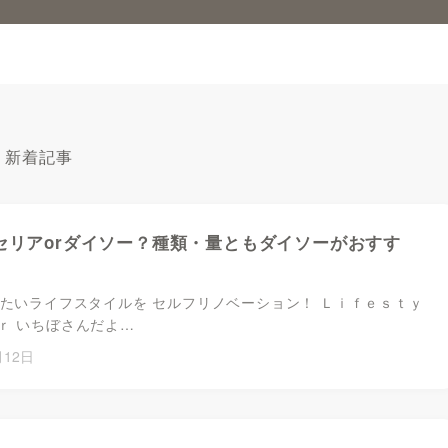
新着記事
箋セリアorダイソー？種類・量ともダイソーがおすす
みたいライフスタイルを セルフリノベーション！ Ｌｉｆｅｓｔｙ
ｒ いちぼさんだよ…
月12日