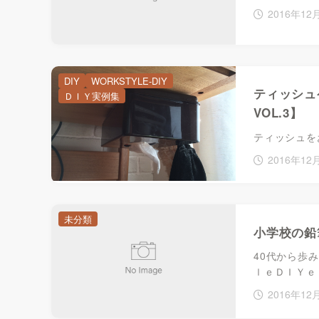
2016年12
DIY
WORKSTYLE-DIY
ティッシュ
ＤＩＹ実例集
VOL.3】
ティッシュを
2016年12
未分類
小学校の鉛
40代から歩
ｌｅＤＩＹｅ
2016年12