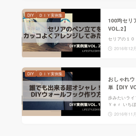
DIY
ＤＩＹ実例集
100均セ
VOL.2】
セリアの１０
2016年12
DIY
ＤＩＹ実例集
おしゃれウ
単【DIY V
歩みたいライ
Ｙｅｒ いち
2016年11