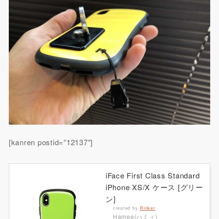
[kanren postid=”12137″]
iFace First Class Standard
iPhone XS/X ケース [グリー
ン]
created by
Rinker
Hamee(ハミィ)